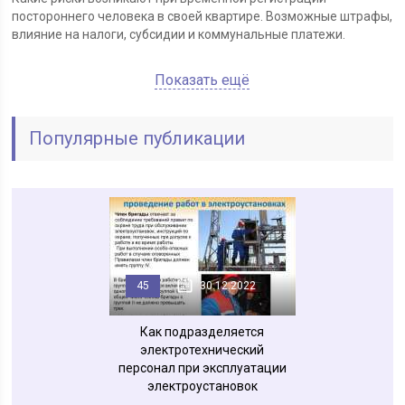
постороннего человека в своей квартире. Возможные штрафы,
влияние на налоги, субсидии и коммунальные платежи.
Показать ещё
Популярные публикации
30.06.2025
45
30.12.2022
60
01.
ости тормозных
Как подразделяется
Лист записи егри
в при которых
электротехнический
ещается их
персонал при эксплуатации
плуатация
электроустановок