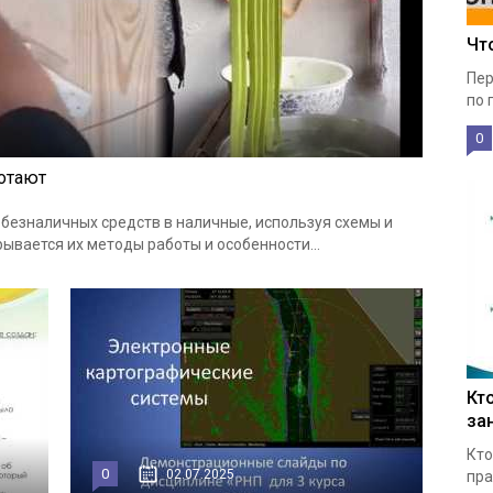
Чт
Пер
по 
0
ботают
езналичных средств в наличные, используя схемы и
ывается их методы работы и особенности...
Кт
за
Кто
0
02.07.2025
пра