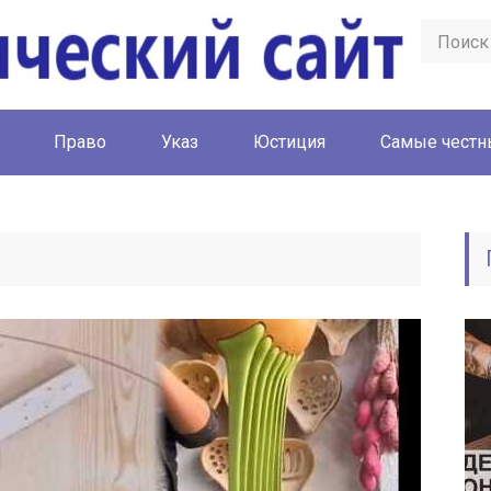
Право
Указ
Юстиция
Cамые честн