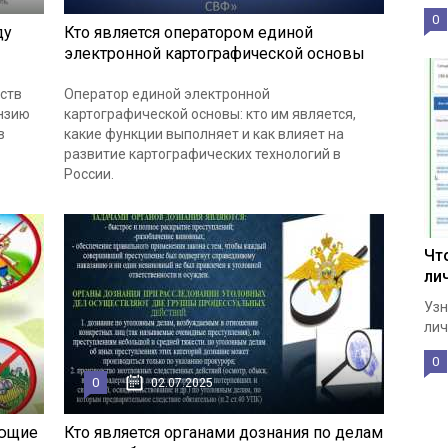
0
ду
Кто является оператором единой
электронной картографической основы
ств
Оператор единой электронной
нзию
картографической основы: кто им является,
в
какие функции выполняет и как влияет на
развитие картографических технологий в
России.
Чт
ли
Узн
лич
0
0
02.07.2025
ающие
Кто является органами дознания по делам