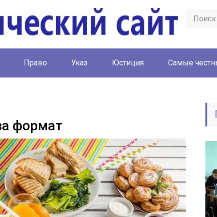
Право
Указ
Юстиция
Cамые честн
за формат