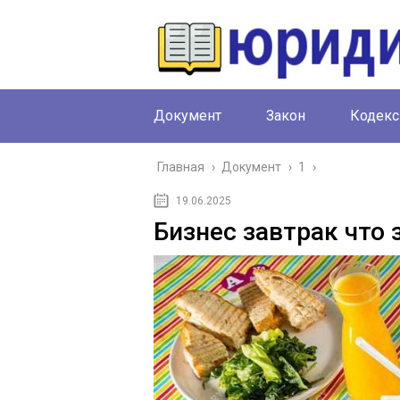
Документ
Закон
Кодекс
Главная
›
Документ
›
1
›
19.06.2025
Бизнес завтрак что 