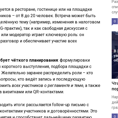
Раз
спи
уется в ресторане, гостинице или на площадке
слу
иков – от 8 до 20 человек. Встреча может быть
0
делённую тему (например, изменения в налоговом
-практик), так и как свободная дискуссия с
или модератор играет ключевую роль: он
разговор и обеспечивает участие всех
ебует чёткого планирования
: формулировки
и короткого выступления, подбора площадки с
 Желательно заранее распределить роли – кто
 вопросы, кто ведёт запись и последующую
Чт
мить всех участников о регламенте и теме
, а также
по
 визитками или QR-контактами.
Нар
дей
одить итоги: рассылается follow-up письмо с
гра
контактами участников и договорённостями. Это
0
иятия и способствует дальнейшему развитию