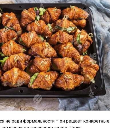
ся не ради формальности – он решает конкретные
 компании до генерации лидов. Цели