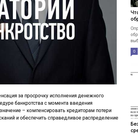
Чт
об
Опр
обр
выб
0
енсация за просрочку исполнения денежного
едуре банкротства с момента введения
азначение – компенсировать кредиторам потери
сканий и обеспечить справедливое распределение
Бе
ср