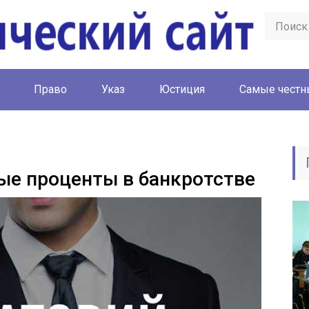
Право
Указ
Юстиция
Cамые честн
ые проценты в банкротстве