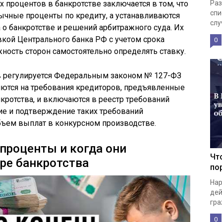
 процентов в банкротстве заключается в том, что
Раз
спи
ычные проценты по кредиту, а устанавливаются
слу
 о банкротстве и решений арбитражного суда. Их
кой Центрального банка РФ с учетом срока
0
жность сторон самостоятельно определять ставку.
 регулируется Федеральным законом № 127-ФЗ
ляются на требования кредиторов, предъявленные
ротства, и включаются в реестр требований
е и подтверждение таких требований
бъем выплат в конкурсном производстве.
проценты и когда они
Чт
ре банкротства
по
Нар
дей
гра
0