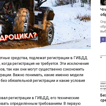
Чт
об
Опр
обр
выб
0
ртные средства, подлежат регистрации в ГИБДД.
 когда регистрация не требуется. Эти исключения
в, так как они могут существенно сэкономить
трации. Важно понимать, какие именно модели
ез обязательной регистрации и какие условия
.
Бе
овал регистрации в ГИБДД, его технические
ср
овать определённым требованиям. В первую