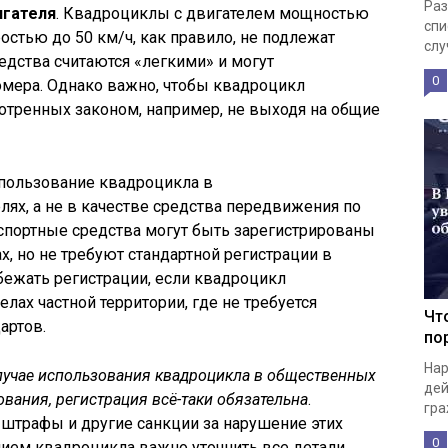
Раз
гателя
. Квадроциклы с двигателем мощностью
спи
ростью до 50 км/ч, как правило, не подлежат
слу
едства считаются «легкими» и могут
0
омера. Однако важно, чтобы квадроцикл
отренных законом, например, не выходя на общие
спользование квадроцикла в
лях, а не в качестве средства передвижения по
спортные средства могут быть зарегистрированы
х, но не требуют стандартной регистрации в
ежать регистрации, если квадроцикл
лах частной территории, где не требуется
Чт
артов.
по
Нар
 случае использования квадроцикла в общественных
дей
ования, регистрация всё-таки обязательна
.
гра
 штрафы и другие санкции за нарушение этих
0
ием квадроцикла важно уточнить все детали,