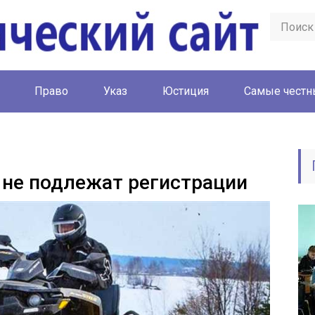
Право
Указ
Юстиция
Cамые честн
не подлежат регистрации