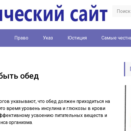
Право
Указ
Юстиция
Cамые честн
быть обед
гов указывают, что обед должен приходиться на
 это время уровень инсулина и глюкозы в крови
 эффективному усвоению питательных веществ и
нса организма.