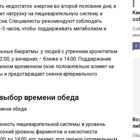
ь недостаток энергии во второй половине дня, а
Ка
ет нагрузку на пищеварительную систему и
со
сна. Специалисты рекомендуют соблюдать
-5 часов, чтобы поддерживать метаболизм и
Соб
име
0
ьные биоритмы: у людей с утренним хронотипом
:00, у вечерних – ближе к 14:00. Поддержание
занном временном окне положительно влияет на
ы и предотвращает скачки артериального
 выбор времени обеда
Во
вность пищеварительной системы и уровень
ли
ысокий уровень ферментов и кислотности
Обм
00 до 14:00, что делает этот период оптимальным