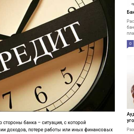
Ба
Рас
бан
пла
0
Ау
уг
о стороны банка – ситуация, с которой
ии доходов, потере работы или иных финансовых
Раз