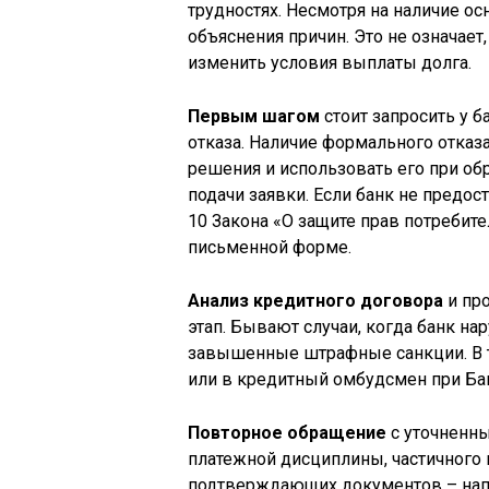
трудностях. Несмотря на наличие ос
объяснения причин. Это не означает
изменить условия выплаты долга.
Первым шагом
стоит запросить у 
отказа. Наличие формального отказ
решения и использовать его при об
подачи заявки. Если банк не предос
10 Закона «О защите прав потребит
письменной форме.
Анализ кредитного договора
и пр
этап. Бывают случаи, когда банк н
завышенные штрафные санкции. В т
или в кредитный омбудсмен при Ба
Повторное обращение
с уточненн
платежной дисциплины, частичного
подтверждающих документов – напр