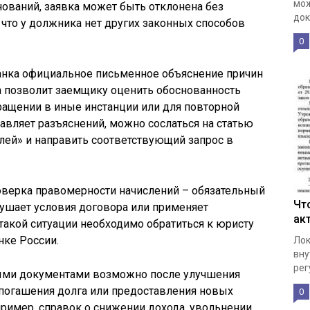
мож
нований, заявка может быть отклонена без
док
, что у должника нет других законных способов
0
банка официальное письменное объяснение причин
а позволит заемщику оценить обоснованность
ращении в иные инстанции или для повторной
тавляет разъяснений, можно сослаться на статью
елей» и направить соответствующий запрос в
оверка правомерности начислений – обязательный
Чт
арушает условия договора или применяет
ак
акой ситуации необходимо обратиться к юристу
нке России.
Лок
вну
рег
ыми документами возможно после улучшения
 погашения долга или предоставления новых
0
имер, справок о снижении дохода, увольнении