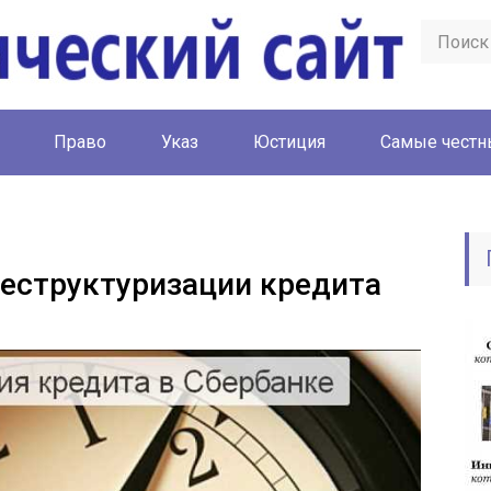
Право
Указ
Юстиция
Cамые честн
реструктуризации кредита