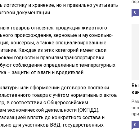
пор
 логистику и хранение, но и правильно учитывать
рговой документации.
0
ых товаров относятся: продукция животного
льного происхождения, зерновые и мукомольно-
кция, консервы, а также специализированные
итание. Каждая из этих категорий имеет свои
рокам годности и правилам транспортировки.
ребуют соблюдения определённых температурных
ка – защиты от влаги и вредителей.
Вы
клатуры или оформлении договоров поставки
ка
ольственного товара с учётом нормативных актов
Раз
ер, в соответствии с Общероссийским
чел
ам экономической деятельности (ОКПД2),
при
тализацией вплоть до конкретного состава и
льно для участников ВЭД, государственных
0