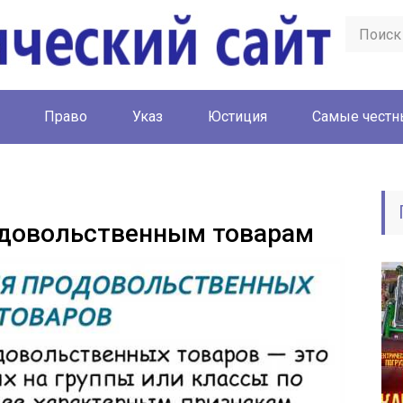
Право
Указ
Юстиция
Cамые честн
одовольственным товарам