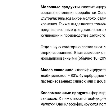
Молочные продукты
классифицирую
состава и степени переработки. Осн
ультрапастеризованное молоко
, отл
хранения. Также выделяются
топлё
предназначенные для длительного 
кулинарии и производстве детского 
Отдельную категорию составляют
с
стерилизованные. В зависимости от
нормализованными (обычно 10–20%
Масло сливочное
классифицируется
любительское – 80%, бутербродное –
пастеризованных сливок или с доба
Кисломолочные продукты
формиру
заквасок. К ним относятся
кефир
,
ря
напитки
. Они классифицируются по 