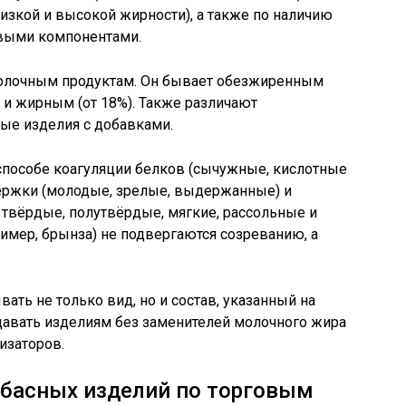
изкой и высокой жирности), а также по наличию
овыми компонентами.
олочным продуктам. Он бывает обезжиренным
) и жирным (от 18%). Также различают
ые изделия с добавками.
способе коагуляции белков (сычужные, кислотные
ержки (молодые, зрелые, выдержанные) и
 твёрдые, полутвёрдые, мягкие, рассольные и
мер, брынза) не подвергаются созреванию, а
ть не только вид, но и состав, указанный на
давать изделиям без заменителей молочного жира
изаторов.
лбасных изделий по торговым