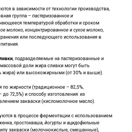
тся в зависимости от технологии производства,
овная группа –
пастеризованное и
ичающееся температурой обработки и сроком
ное молоко
,
концентрированное
и
сухое молоко
,
хранения или последующего использования в
питания.
ливки
, подразделяемые на пастеризованные и
 массовой доли жира сливки могут быть
 жира) или высокожирными (от 30% и выше).
 по жирности (традиционное – 82,5%,
 до 72,5%) и способу изготовления: из
влением закваски (кисломолочное масло).
ются в процессе ферментации с использованием
женка
,
простокваша
,
йогурты
и
ацидофильные
типу закваски (молочнокислые, смешанные),