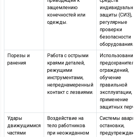
приводящий к
средств
защемлению
индивидуально
конечностей или
защиты (СИЗ),
одежды.
регулярные
проверки
безопасности
оборудования.
Порезы и
Работа с острыми
Использование
ранения
краями деталей,
предохранител
режущими
ограждений,
инструментами,
обучение
непреднамеренный
правильной
контакт с лезвиями.
эксплуатации,
применение
защитных перча
Удары
Воздействие на
Системы авари
движущимися
тело работников
остановки,
частями
при неожиданном
предупреждаю