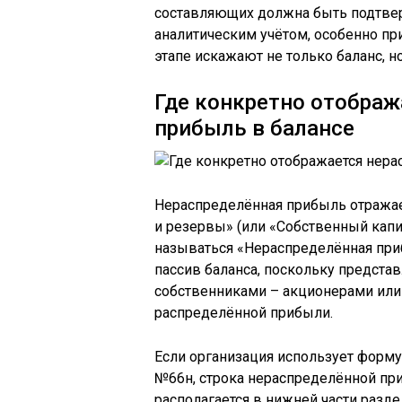
составляющих должна быть подтве
аналитическим учётом, особенно пр
этапе искажают не только баланс, н
Где конкретно отображ
прибыль в балансе
Нераспределённая прибыль отражает
и резервы» (или «Собственный капит
называться «Нераспределённая приб
пассив баланса, поскольку предста
собственниками – акционерами или 
распределённой прибыли.
Если организация использует фор
№66н, строка нераспределённой при
располагается в нижней части раздел