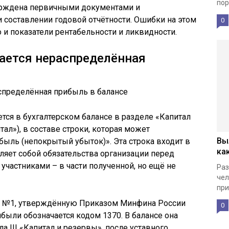
пор
рждена первичными документами и
и составлении годовой отчётности. Ошибки на этом
0
о и показатели рентабельности и ликвидности.
ается нераспределённая
ся в бухгалтерском балансе в разделе «Капитал
ал»), в составе строки, которая может
Вы
ыль (непокрытый убыток)». Эта строка входит в
ка
вляет собой обязательства организации перед
участниками – в части полученной, но ещё не
Раз
чел
при
му №1, утверждённую Приказом Минфина России
0
были обозначается кодом 1370. В балансе она
а III «Капитал и резервы», после уставного