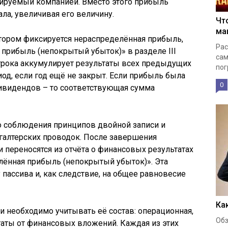
лируемый компанией. Вместо этого прибыль
ала, увеличивая его величину.
Чт
ма
тором фиксируется нераспределённая прибыль,
Рас
 прибыль (непокрытый убыток)» в разделе III
сам
строка аккумулирует результаты всех предыдущих
пог
од, если год ещё не закрыт. Если прибыль была
0
дивидендов – то соответствующая сумма
о соблюдения принципов двойной записи и
алтерских проводок. После завершения
 переносятся из отчёта о финансовых результатах
елённая прибыль (непокрытый убыток)». Эта
пассива и, как следствие, на общее равновесие
Ка
 необходимо учитывать её состав: операционная,
Обз
таты от финансовых вложений. Каждая из этих