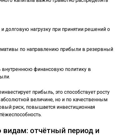
нного капитала важно грамотно распределять
 и долговую нагрузку при принятии решений о
рмативы по направлению прибыли в резервный
ь внутреннюю финансовую политику в
ыли.
еинвестирует прибыль, это способствует росту
о абсолютной величине, но и по качественным
совый риск, повышается инвестиционная
атёжеспособность.
 видам: отчётный период и