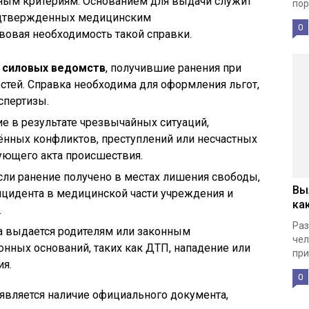
ным критериям. Основанием для выдачи служит
пор
одтвержденных медицинским
0
вовая необходимость такой справки.
 силовых ведомств
, получившие ранения при
тей. Справка необходима для оформления льгот,
спертизы.
ие в результате чрезвычайных ситуаций,
ённых конфликтов, преступлений или несчастных
вующего акта происшествия.
если ранение получено в местах лишения свободы,
Вы
нцидента в медицинской части учреждения и
ка
.
Раз
а выдается родителям или законным
чел
онных оснований, таких как ДТП, нападение или
при
ия.
0
является наличие официального документа,