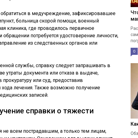
Чт
 обратиться в медучреждение, зафиксировавшее
ма
мпункт, больница скорой помощи, военный
ая клиника, где проводилось первичное
Рас
сам
и обращении потребуется удостоверение личности,
пог
направление из следственных органов или
0
оенной службы, справку следует запрашивать в
чае утраты документа или отказа в выдаче,
в прокуратуру или суд, предоставив
и хода лечения. Также возможно получение
едицинских записей.
лучение справки о тяжести
Ка
я не всем пострадавшим, а только тем лицам,
Обз