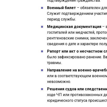
подтверждения гражданства.
Военный билет
– обязателен дл
Служит подтверждением участия 
период службы.
Медицинская документация
– 
госпиталей или медчастей, прот
рентгеновские снимки, заключе
сведения о дате и характере пол
Рапорт или акт о несчастном с
было зафиксировано ранение. В
травмы.
Направление на военно-врачеб
или в соответствующем военном
невозможно.
Решения судов или следствен
ходе ЧП или противозаконных д
юридического статуса происшест