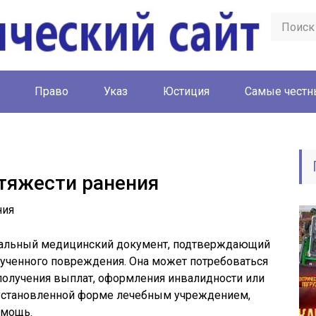
Право
Указ
Юстиция
Cамые честн
 тяжести ранения
циальный медицинский документ, подтверждающий
олученного повреждения. Она может потребоваться
получения выплат, оформления инвалидности или
о установленной форме лечебным учреждением,
омощь.