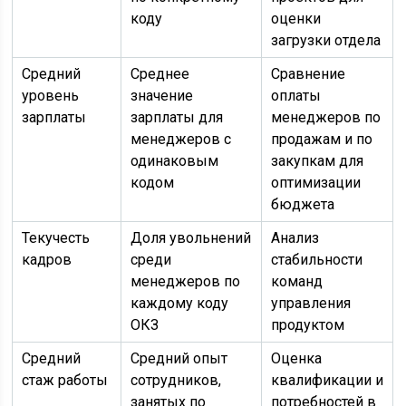
коду
оценки
загрузки отдела
Средний
Среднее
Сравнение
уровень
значение
оплаты
зарплаты
зарплаты для
менеджеров по
менеджеров с
продажам и по
одинаковым
закупкам для
кодом
оптимизации
бюджета
Текучесть
Доля увольнений
Анализ
кадров
среди
стабильности
менеджеров по
команд
каждому коду
управления
ОКЗ
продуктом
Средний
Средний опыт
Оценка
стаж работы
сотрудников,
квалификации и
занятых по
потребностей в