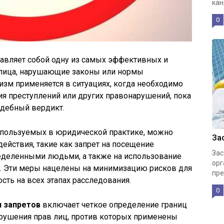
кан
0
ставляет собой одну из самых эффективных и
 лица, нарушающие законы или нормы
изм применяется в ситуациях, когда необходимо
я преступлений или других правонарушений, пока
удебный вердикт.
спользуемых в юридической практике, можно
За
ействия, такие как запрет на посещение
Зас
еделенными людьми, а также на использование
орг
. Эти меры нацелены на минимизацию рисков для
пре
сть на всех этапах расследования.
0
я запретов
включает четкое определение границ
арушения прав лиц, против которых применены