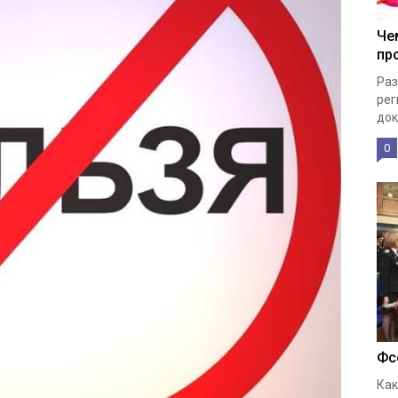
Че
пр
Раз
рег
док
0
Фс
Как