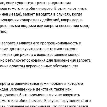
ае, если существует риск продолжения
реваемого или обвиняемого. В отличие от иных
 невыезде), запрет вводится в случаях, когда
твращении конкретных действий, например, в
еделенными людьми или запрета посещения мест,
тью.
запрета является его пропорциональность и
ение, должен учитывать не только тяжесть
инимизации рисков с использованием менее
тко регулирует основания для применения запрета,
ения с учетом персональных обстоятельств
апрета ограничивается теми нормами, которые
дан. Запрещенные действия, такие как
я, должны быть временными и не нарушать
мого или обвиняемого. В случае нарушения этого
ыть признаны незаконными, что подтверждается