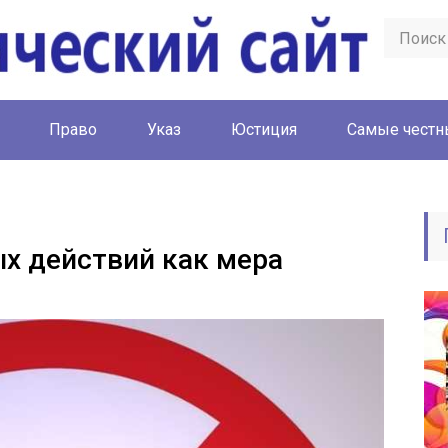
Право
Указ
Юстиция
Cамые честн
х действий как мера