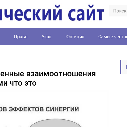
Право
Указ
Юстиция
Cамые честн
венные взаимоотношения
и что это