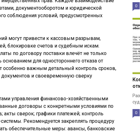
ча имущественных прав. Каждое взаимодействие
0
етами, документооборотом и юридической
ного соблюдения условий, предусмотренных
ний могут привести к кассовым разрывам,
ей, блокировке счетов и судебным искам.
аты по договору поставки влечёт не только
 основанием для одностороннего отказа от
ет особенно важным детальный контроль сроков,
 документов и своевременную сверку
Ко
от
Раз
тами управления финансово-хозяйственными
суд
ованные договоры с конкретными условиями по
0
; акты сверок; графики платежей; контроль
-системы. Рекомендуется закреплять процедуру
ать обеспечительные меры: авансы, банковские