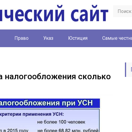
Право
Указ
Юстиция
Cамые честн
а налогообложения сколько