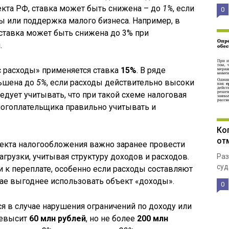
ъекта РФ, ставка может быть снижена – до
1%
, если
0
 или поддержка малого бизнеса. Например, в
ставка может быть снижена до 3% при
.
 расходы» применяется ставка
15%
. В ряде
ньшена до
5%
, если расходы действительно высоки
дует учитывать, что при такой схеме налоговая
алогоплательщика правильно учитывать и
Ко
от
екта налогообложения важно заранее провести
грузки, учитывая структуру доходов и расходов.
Раз
суд
 к переплате, особенно если расходы составляют
чае выгоднее использовать объект «доходы».
0
я в случае нарушения ограничений по доходу или
ревысит
60 млн рублей
, но не более
200 млн