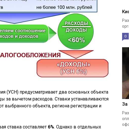
Ки
Раз
орг
0
ия (УСН) предусматривает два основных объекта
ды за вычетом расходов. Ставки устанавливаются
За
т выбранного объекта, региона регистрации и
Раз
опл
офо
ая ставка составляет
6%
. Однако в отдельных