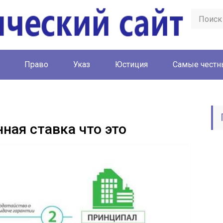
Право
Указ
Юстиция
Cамые честн
ная ставка что это