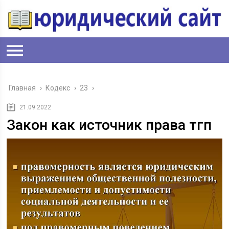
Главная
›
Кодекс
›
23
›
21.09.2022
Закон как источник права тгп