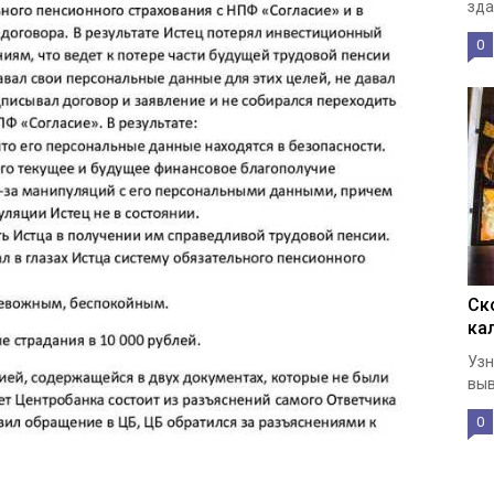
зда
0
Ск
ка
Узн
выв
0