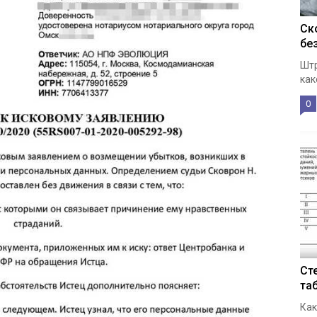
Ск
бе
Штр
как
0
Ст
та
Как