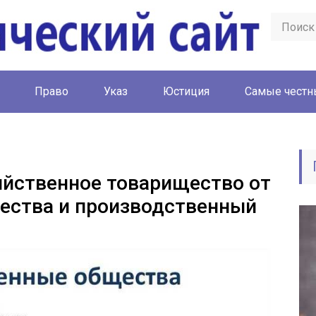
Право
Указ
Юстиция
Cамые честн
яйственное товарищество от
ества и производственный