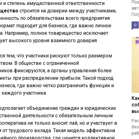
Пош
и и степень имущественной ответственности
авт
ищество
строится на доверии между участниками,
Госу
енность по обязательствам всего предприятия
рмат подходит для бизнеса, где важно личное
0
ра. Например, полное товарищество исключает
бует высокого уровня взаимного доверия.
ся тем, что участники рискуют только размером
твом. В обществе с ограниченной
ников фиксируются, а органы управления более
икты при распределении прибыли. Такой подход
изнеса, где важно четко разграничить функции и
каждого участника.
Ка
со
едполагает объединение граждан и юридических
вы
йственной деятельности с обязательным личным
Рас
ператива не только вносит пай, но и участвует в
без
и от трудового вклада. Такая модель эффективна
раб
рийного производства, где ценится коллективное