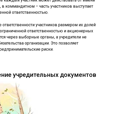
е каждый участник может действовать от имени
, в коммандитном – часть участников выступает
ченной ответственностью.
 ответственности участников размером их долей
с ограниченной ответственностью и акционерных
ся через выборные органы, а учредители не
зательства организации. Это позволяет
предпринимательские риски.
ение учредительных документов