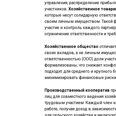
управления, распределение прибыл
участников.
Хозяйственное товар
которые несут солидарную ответств
своим личным имуществом. Такой фо
участие и контроль каждого партнё
ограничение ответственности и тре
Хозяйственное общество
отличает
своих вкладов, а не личным имущес
ответственностью (ООО) доли участ
формализованы, что снижает конфл
подходит для среднего и крупного б
минимизировать финансовые риски 
Производственный кооператив
пр
лиц для совместного ведения хозя
трудовым участием. Каждый член коо
работе, получая доход в зависимост
для сельского хозяйства и мелкосе