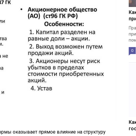
Ка
пр
Пра
при
пом
0
Ка
го
рмы оказывает прямое влияние на структуру