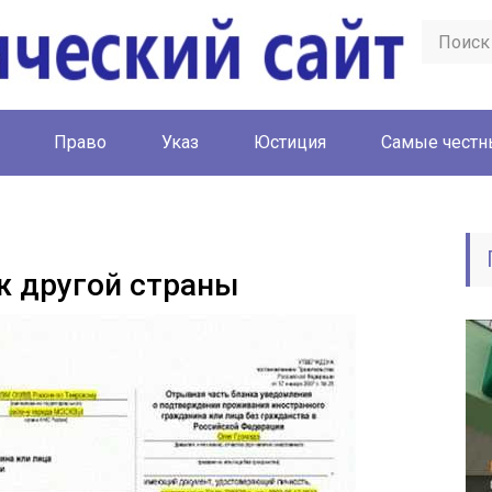
Право
Указ
Юстиция
Cамые честн
ж другой страны