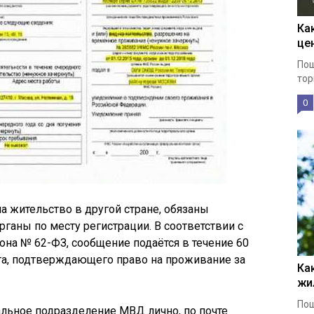
Ка
це
Пош
тор
0
а жительство в другой стране, обязаны
ганы по месту регистрации. В соответствии с
она № 62-ФЗ, сообщение подаётся в течение 60
та, подтверждающего право на проживание за
Ка
жи
Пош
льное подразделение МВД лично, по почте