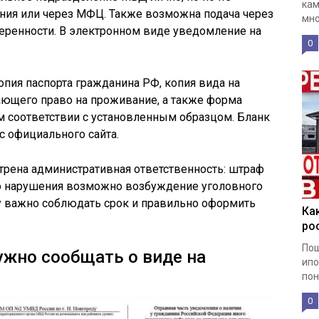
кам
ия или через МФЦ. Также возможна подача через
мно
еренности. В электронном виде уведомление на
0
пия паспорта гражданина РФ, копия вида на
ающего право на проживание, а также форма
м соответствии с установленным образцом. Бланк
с официального сайта.
трена административная ответственность: штраф
ого нарушения возможно возбуждение уголовного
му важно соблюдать срок и правильно оформить
Ка
ро
Пош
нужно сообщать о виде на
ипо
пон
0