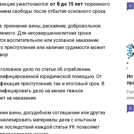
санкции ужесточаются:
от 8 до 15 лет
тюремного
0
ием свободы после отбытия основного срока.
а: признание вины, раскаяние, добровольное
яемого. Для несовершеннолетних сроки
тся воспитательное или условное наказание.
о преступления или наличие судимости может
овор
.
головное дело по статье об ограблении,
Ип
валифицированной юридической помощью. От
пр
фикация преступления, так и итоговый срок. В
алифицировать дело на менее тяжкое
Раз
ет на наказание.
или
0
нии вины, досудебном соглашении или других
анализировать материалы дела с опытным
е последствий каждой статьи УК позволяет