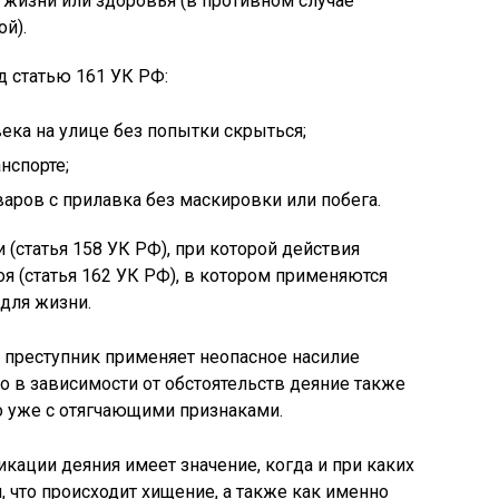
я жизни или здоровья (в противном случае
й).
 статью 161 УК РФ:
ека на улице без попытки скрыться;
нспорте;
аров с прилавка без маскировки или побега.
 (статья 158 УК РФ), при которой действия
оя (статья 162 УК РФ), в котором применяются
для жизни.
 преступник применяет неопасное насилие
то в зависимости от обстоятельств деяние также
о уже с отягчающими признаками.
кации деяния имеет значение, когда и при каких
 что происходит хищение, а также как именно