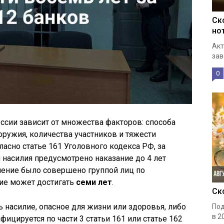
Ск
но
Акт
зав
0
оссии зависит от множества факторов: способа
оружия, количества участников и тяжести
асно статье 161 Уголовного кодекса РФ, за
 насилия предусмотрено наказание до 4 лет
ление было совершено группой лиц по
ние может достигать
семи лет
.
Ск
 насилие, опасное для жизни или здоровья, либо
Под
в 2
ицируется по части 3 статьи 161 или статье 162