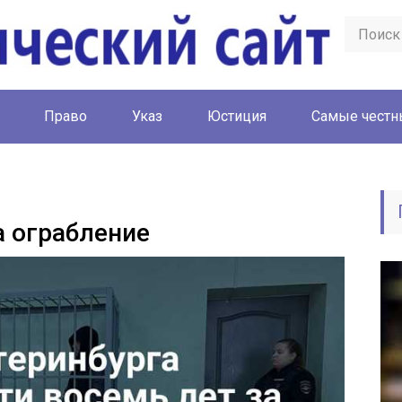
Право
Указ
Юстиция
Cамые честн
а ограбление