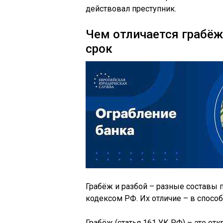
действовал преступник.
Чем отличается грабёж 
срок
Грабёж и разбой – разные составы
кодексом РФ. Их отличие – в спосо
Грабёж (статья 161 УК РФ) – это о