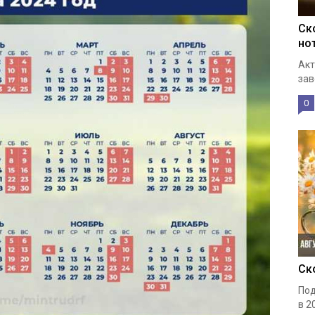
Ск
но
Акт
зав
0
Ск
Под
в 2