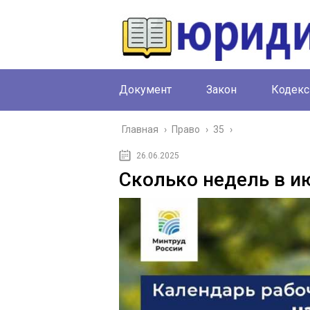
Документ
Закон
Кодекс
Главная
›
Право
›
35
›
26.06.2025
Сколько недель в и