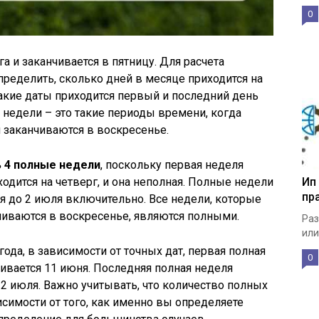
0
а и заканчивается в пятницу. Для расчета
ределить, сколько дней в месяце приходится на
какие даты приходится первый и последний день
 недели – это такие периоды времени, когда
 заканчиваются в воскресенье.
 4 полные недели
, поскольку первая неделя
ходится на четверг, и она неполная. Полные недели
Ип
пр
я до 2 июля включительно. Все недели, которые
чиваются в воскресенье, являются полными.
Раз
или
ода, в зависимости от точных дат, первая полная
0
чивается 11 июня. Последняя полная неделя
 2 июля. Важно учитывать, что количество полных
симости от того, как именно вы определяете