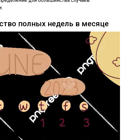
определение для большинства случаев
.
ство полных недель в месяце