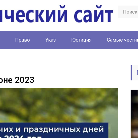
Право
Указ
Юстиция
Cамые честн
юне 2023