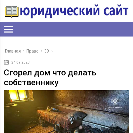
Главная
›
Право
›
39
›
24.09.2023
Сгорел дом что делать
собственнику