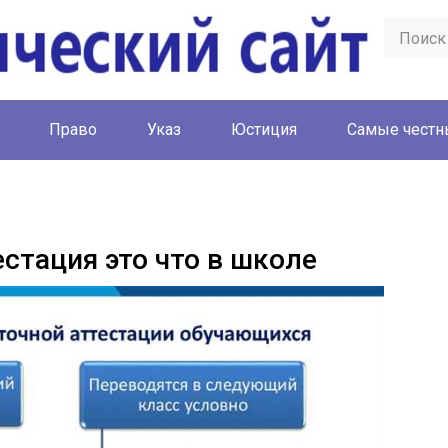
Право
Указ
Юстиция
Cамые честн
стация это что в школе