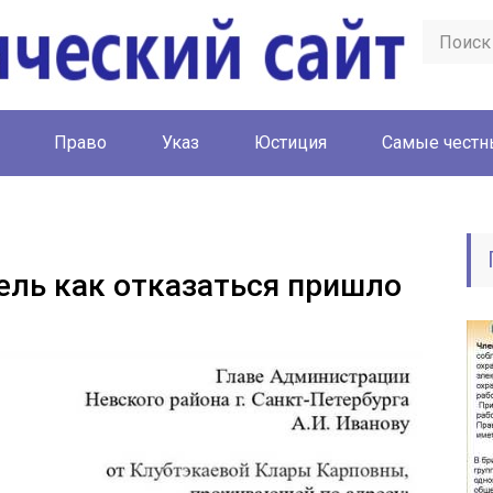
Право
Указ
Юстиция
Cамые честн
ль как отказаться пришло