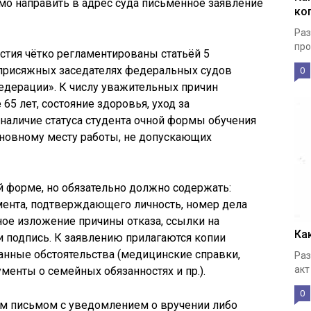
мо направить в адрес суда письменное заявление
ко
Раз
про
стия чётко регламентированы статьёй 5
присяжных заседателях федеральных судов
0
дерации». К числу уважительных причин
 65 лет, состояние здоровья, уход за
наличие статуса студента очной формы обучения
сновному месту работы, не допускающих
й форме, но обязательно должно содержать:
мента, подтверждающего личность, номер дела
бное изложение причины отказа, ссылки на
Ка
 подпись. К заявлению прилагаются копии
нные обстоятельства (медицинские справки,
Раз
акт
ументы о семейных обязанностях и пр.).
0
ым письмом с уведомлением о вручении либо