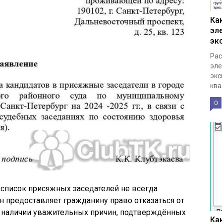
Ка
эл
эк
Рас
эле
экс
ква
0
 список присяжных заседателей не всегда
он предоставляет гражданину право отказаться от
и наличии уважительных причин, подтверждённых
Ка