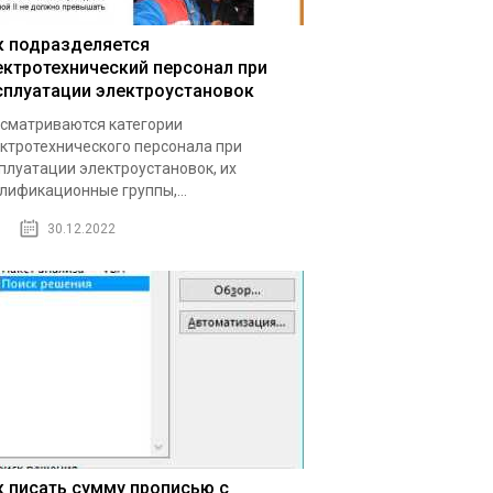
к подразделяется
ектротехнический персонал при
сплуатации электроустановок
сматриваются категории
ктротехнического персонала при
плуатации электроустановок, их
лификационные группы,...
30.12.2022
к писать сумму прописью с