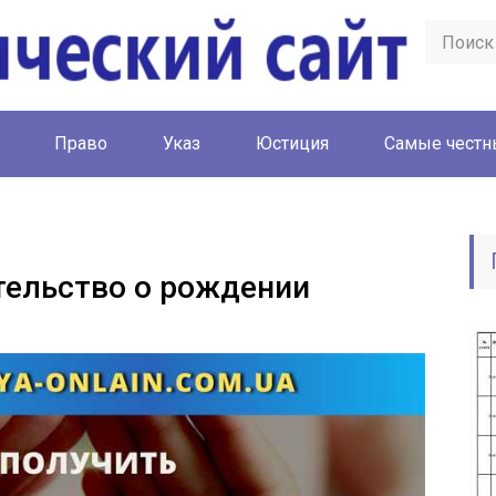
Право
Указ
Юстиция
Cамые честн
тельство о рождении