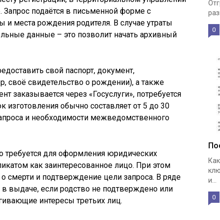
Отг
. Запрос подаётся в письменной форме с
раз
ы и места рождения родителя. В случае утраты
0
ельные данные – это позволит начать архивный
едоставить свой паспорт, документ,
 своё свидетельство о рождении), а также
нт заказывается через «Госуслуги», потребуется
к изготовления обычно составляет от 5 до 30
 запроса и необходимости межведомственного
По
во требуется для оформления юридических
Как
ликатом как заинтересованное лицо. При этом
клю
о смерти и подтверждение цели запроса. В ряде
и...
ь в выдаче, если родство не подтверждено или
0
гивающие интересы третьих лиц.