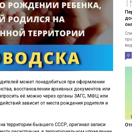
Пе
до
он
Спи
про
вид
0
одителей может понадобиться при оформлении
нства, восстановлении архивных документов или
апросить её можно через органы ЗАГС, МФЦ или
 действий зависит от места рождения родителя и
а на территории бывшего СССР, оригинал записи
От
месту регистрации, в территориальном управлении