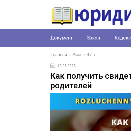
Документ
Закон
Кодекс
Главная
›
Указ
›
47
›
10.08.2023
Как получить свиде
родителей