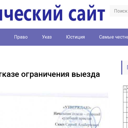
Право
Указ
Юстиция
Cамые честн
тказе ограничения выезда