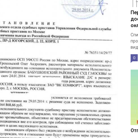
Пе
до
он
Спи
про
вид
0
От