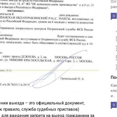
Отг
раз
0
По
Как
клю
и...
ении выезда – это официальный документ,
0
к правило, служба судебных приставов)
 для введения запрета на выезд гражданина за