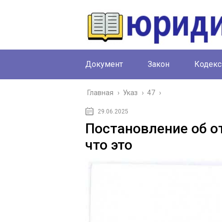
Документ
Закон
Кодекс
Главная
›
Указ
›
47
›
29.06.2025
Постановление об о
что это