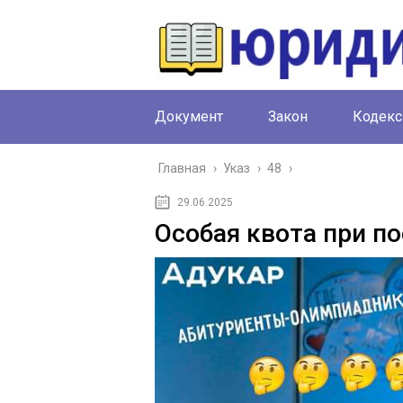
Документ
Закон
Кодекс
Главная
›
Указ
›
48
›
29.06.2025
Особая квота при по