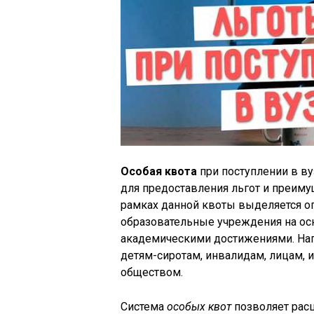
Особая квота
при поступлении в ву
для предоставления льгот и преим
рамках данной квоты выделяется ог
образовательные учреждения на осн
академическими достижениями. Нап
детям-сиротам, инвалидам, лицам,
обществом.
Система
особых квот
позволяет рас