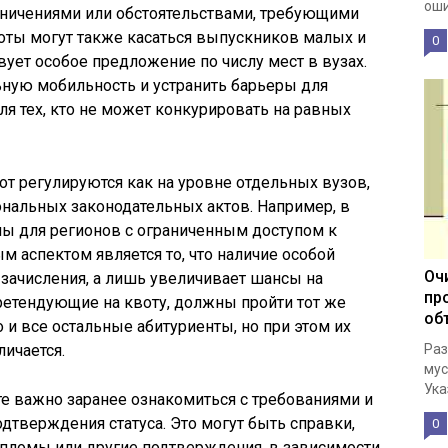
оши
аничениями или обстоятельствами, требующими
оты могут также касаться выпускников малых и
0
вует особое предложение по числу мест в вузах.
ную мобильность и устранить барьеры для
ля тех, кто не может конкурировать на равных
т регулируются как на уровне отдельных вузов,
ональных законодательных актов. Например, в
ны для регионов с ограниченным доступом к
 аспектом является то, что наличие особой
Оч
 зачисления, а лишь увеличивает шансы на
пр
ретендующие на квоту, должны пройти тот же
об
 и все остальные абитуриенты, но при этом их
Раз
личается.
мус
Ука
те важно заранее ознакомиться с требованиями и
тверждения статуса. Это могут быть справки,
0
ипломы или другие подтверждения, в зависимости