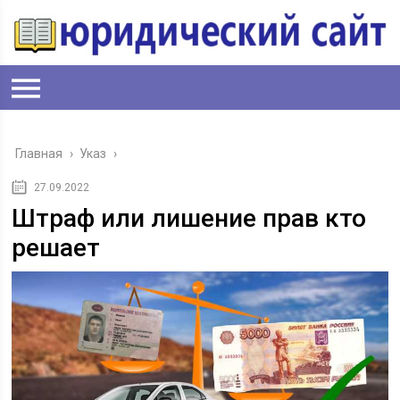
Главная
›
Указ
›
27.09.2022
Штраф или лишение прав кто
решает