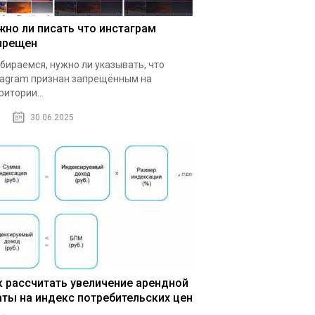
жно ли писать что инстаграм
прещен
бираемся, нужно ли указывать, что
tagram признан запрещённым на
ритории...
30.06.2025
к рассчитать увеличение арендной
аты на индекс потребительских цен