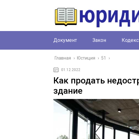
Документ
Закон
Кодекс
Главная
›
Юстиция
›
51
›
01.12.2022
Как продать недост
здание