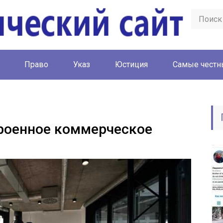
Право
Указ
Юстиция
Cамые честн
роенное коммерческое