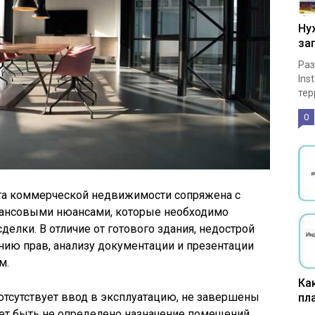
Ну
за
Раз
Ins
тер
0
та коммерческой недвижимости сопряжена с
нансовыми нюансами, которые необходимо
елки. В отличие от готового здания, недострой
нию прав, анализу документации и презентации
м.
Ка
 отсутствует ввод в эксплуатацию, не завершены
пл
ет быть не определено назначение помещений.