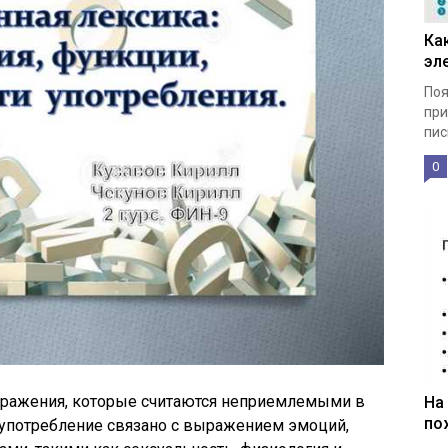
Ка
эл
Поя
при
пис
0
выражения, которые считаются неприемлемыми в
На
по
 употребление связано с выражением эмоций,