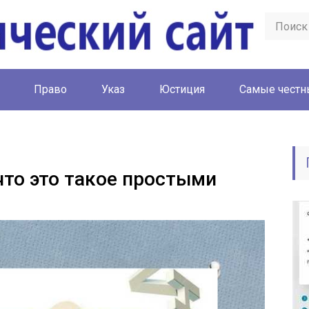
Право
Указ
Юстиция
Cамые честн
что это такое простыми