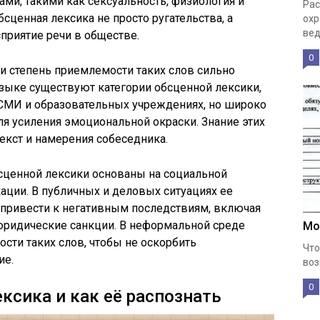
ми, такими как сексуальность, физиология и
Рас
бсценная лексика не просто ругательства, а
охр
вед
приятие речи в обществе.
0
 и степень приемлемости таких слов сильно
языке существуют категории обсценной лексики,
СМИ и образовательных учреждениях, но широко
ля усиления эмоциональной окраски. Знание этих
екст и намерения собеседника.
ценной лексики основаны на социальной
кации. В публичных и деловых ситуациях ее
привести к негативным последствиям, включая
юридические санкции. В неформальной среде
Мо
сти таких слов, чтобы не оскорбить
Что
ие.
воз
0
ксика и как её распознать