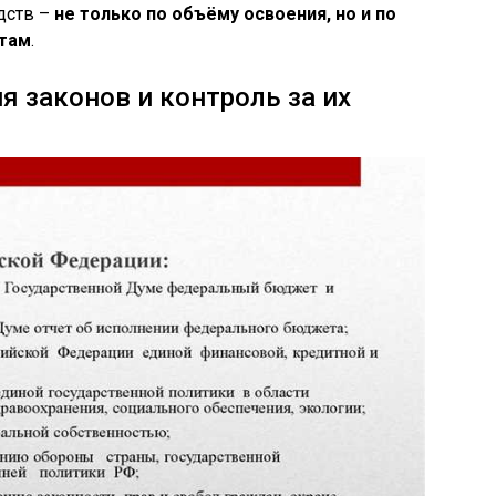
дств –
не только по объёму освоения, но и по
там
.
я законов и контроль за их