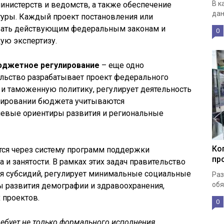
В к
инистерств и ведомств, а также обеспечение
дан
туры. Каждый проект постановления или
вать действующим федеральным законам и
0
ую экспертизу.
юджетное регулирование
– еще одно
ельство разрабатывает проект федерального
и таможенную политику, регулирует деятельность
мировании бюджета учитываются
евые ориентиры развития и региональные
Ко
ся через систему программ поддержки
пр
а и занятости. В рамках этих задач правительство
я субсидий, регулирует минимальные социальные
Раз
обя
ы развития демографии и здравоохранения,
 проектов.
0
ребует не только формального исполнения