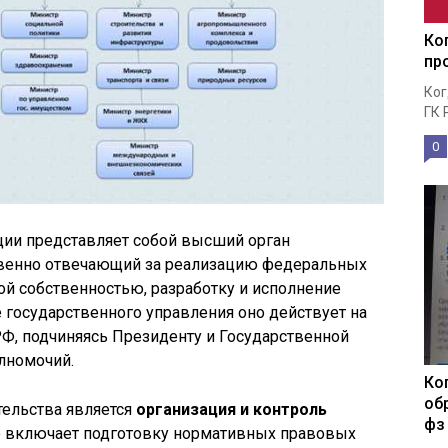
Ко
пр
Ког
ГК 
0
ии представляет собой высший орган
твенно отвечающий за реализацию федеральных
ой собственностью, разработку и исполнение
 государственного управления оно действует на
РФ, подчиняясь Президенту и Государственной
лномочий.
Ко
об
ельства является
организация и контроль
фз
то включает подготовку нормативных правовых