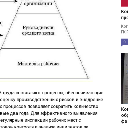
Ко
пр
Ког
ГК 
0
й труда составляют процессы, обеспечивающие
оценку производственных рисков и внедрение
х процессов позволяет сократить количество
Ко
рвые два года. Для эффективного выявления
об
егулярные инспекции рабочих мест с
фз
одов контроля и анализа инцидентов за