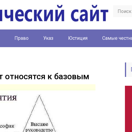
Право
Указ
Юстиция
Cамые честн
т относятся к базовым