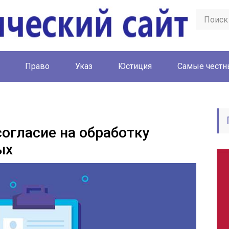
Право
Указ
Юстиция
Cамые честн
согласие на обработку
ых