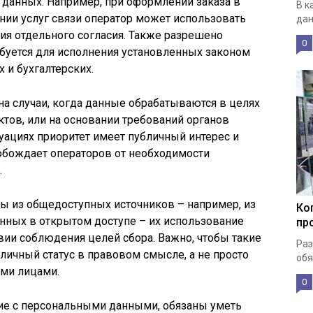
т данных. Например, при оформлении заказа в
В к
нии услуг связи оператор может использовать
дан
ия отдельного согласия. Также разрешено
0
ебуется для исполнения установленных законом
 и бухгалтерских.
на случаи, когда данные обрабатываются в целях
ктов, или на основании требований органов
туациях приоритет имеет публичный интерес и
обождает операторов от необходимости
.
ы из общедоступных источников – например, из
Ко
нных в открытом доступе – их использование
пр
овии соблюдения целей сбора. Важно, чтобы такие
Раз
личный статус в правовом смысле, а не просто
обя
ми лицами.
0
ие с персональными данными, обязаны уметь