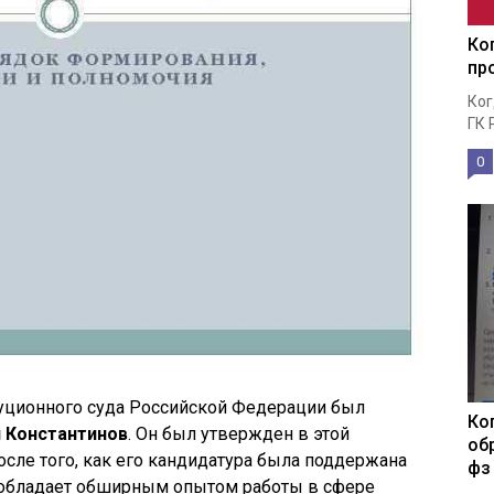
Ко
пр
Ког
ГК 
0
туционного суда Российской Федерации был
Ко
 Константинов
. Он был утвержден в этой
об
сле того, как его кандидатура была поддержана
фз
 обладает обширным опытом работы в сфере