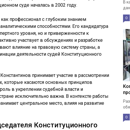
В к
ционном суде началась в 2002 году.
дан
0
 как профессионал с глубоким знанием
аналитическими способностями. Его кандидатура
спертного уровня, но и приверженности к
активно участвует в обсуждениях и разработке
ают влияние на правовую систему страны, а
инации деятельности судей Конституционного
 Константинов принимает участие в рассмотрении
ех, которые касаются основных принципов
Ко
 роль в укреплении судебной власти и
пр
стране исключительно важна. В контексте работы
Раз
занимает центральное место, влияя на развитие
обя
0
дседателя Конституционного