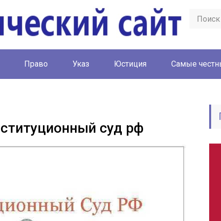
Право
Указ
Юстиция
Cамые честн
нституционный суд рф