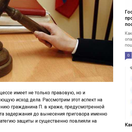
Го
пр
по
Как
опа
пош
0
цессе имеет не только правовую, но и
ющую исход дела. Рассмотрим этот аспект на
ению гражданина П. в краже, предусмотренной
нта задержания до вынесения приговора именно
ратегию защиты и существенно повлияли на
Ка