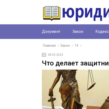
Документ
Закон
Кодекс
Главная
›
Закон
›
14
›
08.03.2023
Что делает защитни