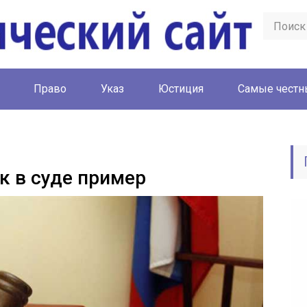
Право
Указ
Юстиция
Cамые честн
к в суде пример