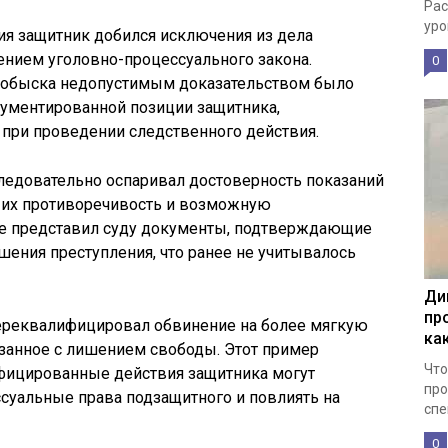
Рас
уро
ия защитник добился исключения из дела
ением уголовно-процессуального закона.
0
а обыска недопустимым доказательством было
гументированной позиции защитника,
 при проведении следственного действия.
ледовательно оспаривал достоверность показаний
а их противоречивость и возможную
же представил суду документы, подтверждающие
ения преступления, что ранее не учитывалось
Ди
пр
переквалифицировал обвинение на более мягкую
ка
вязанное с лишением свободы. Этот пример
Что
ифицированные действия защитника могут
про
ссуальные права подзащитного и повлиять на
спе
0