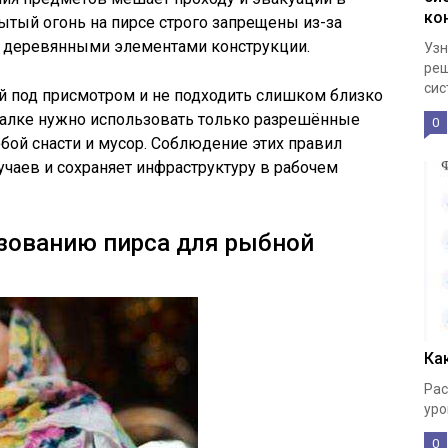
ко
рытый огонь на пирсе строго запрещены из-за
 с деревянными элементами конструкции.
Узн
реш
сис
й под присмотром и не подходить слишком близко
балке нужно использовать только разрешённые
0
обой снасти и мусор. Соблюдение этих правил
учаев и сохраняет инфраструктуру в рабочем
зованию пирса для рыбной
Ка
Рас
уро
0