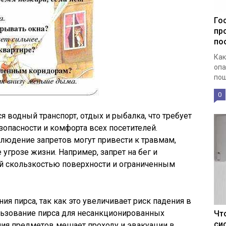
Го
пр
по
Как
опа
пош
0
ся водный транспорт, отдых и рыбалка, что требует
зопасности и комфорта всех посетителей.
людение запретов могут привести к травмам,
грозе жизни. Например, запрет на бег и
й скользкостью поверхности и ограниченным
ия пирса, так как это увеличивает риск падения в
льзование пирса для несанкционированных
Чт
си
ния предметов мешает проходу и эвакуации в