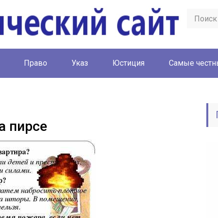
Право
Указ
Юстиция
Cамые честн
а пирсе