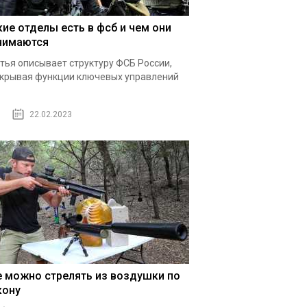
кие отделы есть в фсб и чем они
нимаются
тья описывает структуру ФСБ России,
крывая функции ключевых управлений
22.02.2023
е можно стрелять из воздушки по
кону