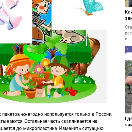
Ка
за
Ста
рас
и...
0
пакетов ежегодно используется только в России,
Гд
тываются. Остальная часть скапливается на
за
ушается до микропластика. Изменить ситуацию