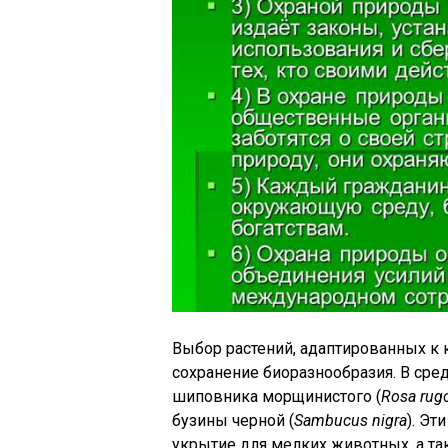
Выбор растений, адаптированных к 
сохранение биоразнообразия. В ср
шиповника морщинистого (
Rosa rug
бузины черной (
Sambucus nigra
). Эт
укрытие для мелких животных, а т