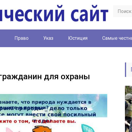
Право
Указ
Юстиция
Cамые честн
гражданин для охраны