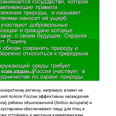
конкретному региону, напрямую влияет на
едней полосе России эффективны насаждения
osa
), рябины обыкновенной (
Sorbus aucuparia
) и
и кустарники обеспечивают пищу для птиц и
акже устойчивы к местным климатическим