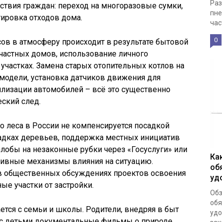
Раз
твия граждан: переход на многоразовые сумки,
пне
тировка отходов дома.
час
0
ов в атмосферу происходит в результате бытовой
 частных домов, использование личного
 участках. Замена старых отопительных котлов на
одели, установка датчиков движения для
илизации автомобилей – всё это существенно
ский след.
 леса в России не компенсируется посадкой
садках деревьев, поддержка местных инициатив
лобы на незаконные рубки через «Госуслуги» или
Ка
ивные механизмы влияния на ситуацию.
об
 в общественных обсуждениях проектов освоения
уд
ые участки от застройки.
Обз
обя
тся с семьи и школы. Родители, внедряя в быт
удо
 с детьми документальные фильмы о природе,