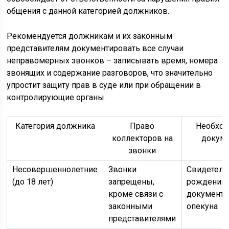
общения с данной категорией должников.
Рекомендуется должникам и их законным
представителям документировать все случаи
неправомерных звонков – записывать время, номера
звонящих и содержание разговоров, что значительно
упростит защиту прав в суде или при обращении в
контролирующие органы.
Категория должника
Право
Необхо
коллекторов на
докум
звонки
Несовершеннолетние
Звонки
Свидетель
(до 18 лет)
запрещены,
рождении,
кроме связи с
документ
законными
опекуна
представителями