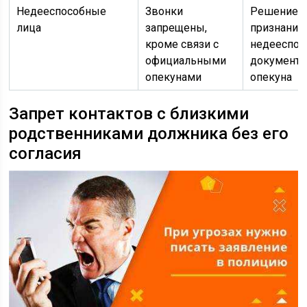
Недееспособные
Звонки
Решение с
лица
запрещены,
признании
кроме связи с
недееспос
официальными
документ
опекунами
опекуна
Запрет контактов с близкими
родственниками должника без его
согласия