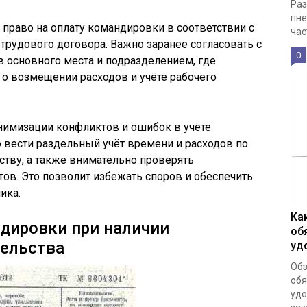
Раз
пне
 право на оплату командировки в соответствии с
час
трудового договора. Важно заранее согласовать с
0
 основного места и подразделением, где
о возмещении расходов и учёте рабочего
инимизации конфликтов и ошибок в учёте
вести раздельный учёт времени и расходов по
ству, а также внимательно проверять
ов. Это позволит избежать споров и обеспечить
ика.
Ка
дировки при наличии
об
тельства
уд
Обз
обя
удо