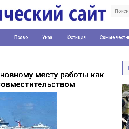
Право
Указ
Юстиция
Cамые честн
новному месту работы как
 совместительством