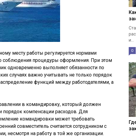
Ка
за
Ста
рас
и...
0
ному месту работы регулируется нормами
ого соблюдения процедуры оформления. При этом
тник одновременно выполняет обязанности по
аких случаях важно учитывать не только порядок
распределение функций между работодателями, а
правлении в командировку, который должен
и порядок компенсации расходов. Для
ормление командировки может требовать
Гд
тренний совместитель считается сотрудником с
за
 несмотря на работу в той же организации.