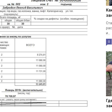
Ка
за
Ста
рас
и...
0
Гд
за