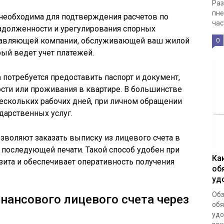
Раз
пне
 необходима для подтверждения расчетов по
час
адолженности и урегулирования спорных
правляющей компании, обслуживающей ваш жилой
0
рый ведет учет платежей.
а
потребуется предоставить паспорт и документ,
ти или проживания в квартире. В большинстве
нескольких рабочих дней, при личном обращении
дарственных услуг.
зволяют заказать выписку из лицевого счета в
последующей печати. Такой способ удобен при
Ка
зита и обеспечивает оперативность получения
об
уд
Обз
нансового лицевого счета через
обя
удо