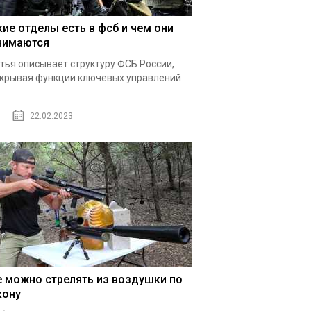
кие отделы есть в фсб и чем они
нимаются
тья описывает структуру ФСБ России,
крывая функции ключевых управлений
22.02.2023
е можно стрелять из воздушки по
кону