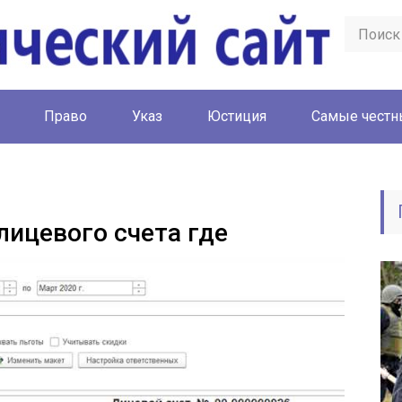
Право
Указ
Юстиция
Cамые честн
лицевого счета где