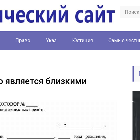
Право
Указ
Юстиция
Cамые честн
о является близкими