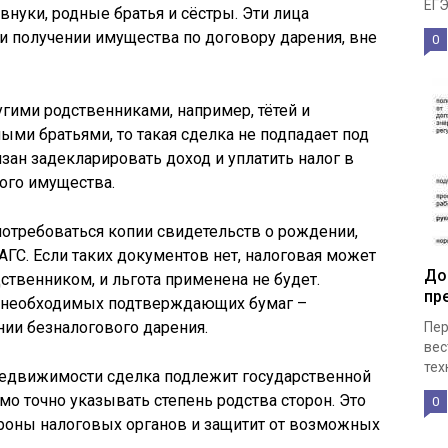
ЕГЭ
внуки, родные братья и сёстры. Эти лица
и получении имущества по договору дарения, вне
0
гими родственниками, например, тётей и
ми братьями, то такая сделка не подпадает под
язан задекларировать доход и уплатить налог в
ого имущества.
отребоваться копии свидетельств о рождении,
ЗАГС. Если таких документов нет, налоговая может
До
ственником, и льгота применена не будет.
пр
х необходимых подтверждающих бумаг –
ии безналогового дарения.
Пер
вес
тех
 недвижимости сделка подлежит государственной
мо точно указывать степень родства сторон. Это
0
ороны налоговых органов и защитит от возможных