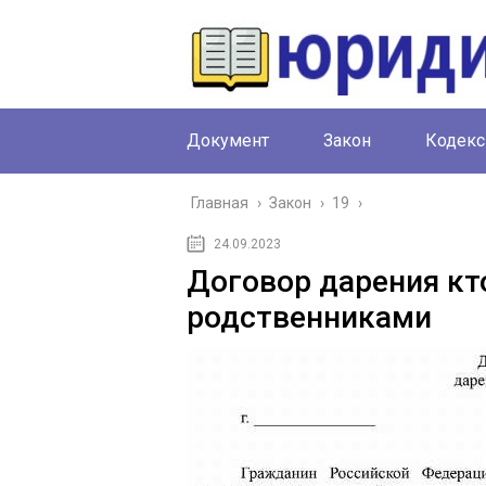
Документ
Закон
Кодекс
Главная
›
Закон
›
19
›
24.09.2023
Договор дарения кт
родственниками