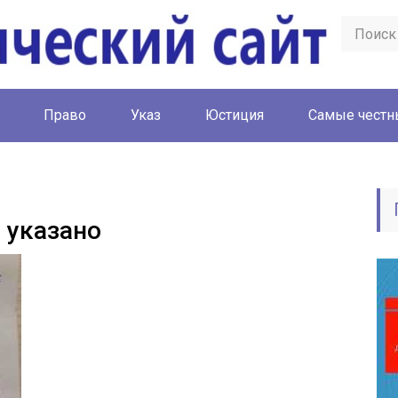
Право
Указ
Юстиция
Cамые честн
 указано