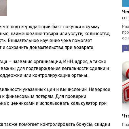
Че
от
мент, подтверждающий факт покупки и сумму
Раз
про
ые: наименование товара или услуги, количество,
осн
сть. Внимательное изучение чека помогает
 и сохранить доказательства при возврате.
0
ца – название организации, ИНН, адрес, а также
я важны для подтверждения легальности сделки и
поддержки или контролирующие органы.
вильности указанных цен и вычислений. Неверное
и к финансовым потерям. Для проверки
ка с ценниками и использовать калькулятор при
Чт
а также помогает контролировать бонусы, скидки
Раз