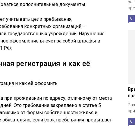
рег
ебоваться дополнительные документы.
пре
0
ет учитывать цели пребывания,
ребования конкретных организаций –
 или государственных учреждений. Нарушение
вное оформление влечёт за собой штрафы в
П РФ.
ная регистрация и как её
Вр
пр
 при проживании по адресу, отличному от места
дней. Это требование закреплено в статье 5
Раз
при
зависимо от формы собственности жилья и
 обязательно, если срок пребывания превышает
0