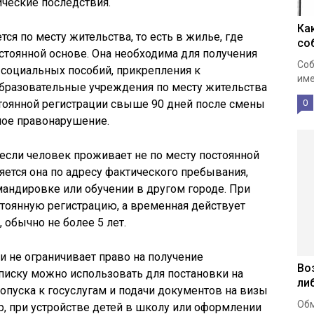
ческие последствия.
Ка
ся по месту жительства, то есть в жилье, где
со
стоянной основе. Она необходима для получения
Соб
 социальных пособий, прикрепления к
име
образовательные учреждения по месту жительства
остоянной регистрации свыше 90 дней после смены
0
ное правонарушение.
 если человек проживает не по месту постоянной
яется она по адресу фактического пребывания,
мандировке или обучении в другом городе. При
тоянную регистрацию, а временная действует
 обычно не более 5 лет.
 не ограничивает право на получение
Во
писку можно использовать для постановки на
ли
опуска к госуслугам и подачи документов на визы
Обм
р, при устройстве детей в школу или оформлении