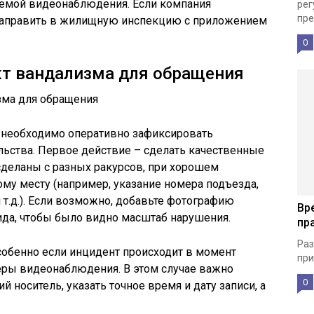
темой видеонаблюдения. Если компания
рег
пре
 направить в жилищную инспекцию с приложением
0
кт вандализма для обращения
 необходимо оперативно зафиксировать
льства. Первое действие – сделать качественные
деланы с разных ракурсов, при хорошем
ому месту (например, указание номера подъезда,
и т.д.). Если возможно, добавьте фотографию
Вр
ида, чтобы было видно масштаб нарушения.
пр
Раз
собенно если инцидент происходит в момент
при
еры видеонаблюдения. В этом случае важно
0
 носитель, указать точное время и дату записи, а