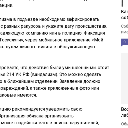
анции.
Ка
со
изма в подъезде необходимо зафиксировать.
 разных ракурсов и укажите дату происшествия.
Соб
име
правляющую компанию или в полицию. Фиксация
«Госуслуги», через мобильное приложение «Мой
0
кже путём личного визита в обслуживающую
зреваете, что действия были умышленными, стоит
тье 214 УК РФ (вандализм). Это можно сделать
но в ближайшем отделении. Заявление должно
 повреждений, а также приложенные фото или
таковые имеются.
ицию рекомендуется уведомить свою
Во
ли
ганизация обязана организовать
 может содействовать в поиске нарушителей,
Обм