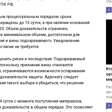
стр
УПК РФ.
0
ным процессуальным порядком: сроки
кращены до 15 суток, а при наличии оснований
0. Объем доказательств ограничен,
 в минимальном объеме, достаточном для
ия и вины подозреваемого. Уведомление
гласие не требуется.
ценить риски и последствия. Подозреваемый
 поскольку признание вины становится
Кт
о, ограничиваются возможности оспаривания
ор
доказательств защиты. Адвокату следует
ме
ия такого выбора и убедиться, что решение
Рас
орг
пож
4 суток с момента поступления материалов,
0
 доказательств в общем порядке. Это позволяет