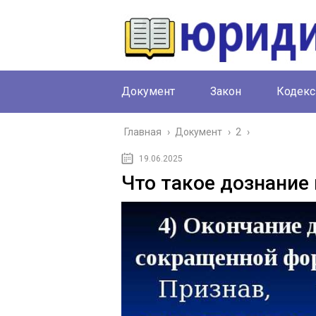
Документ
Закон
Кодекс
Главная
›
Документ
›
2
›
19.06.2025
Что такое дознание