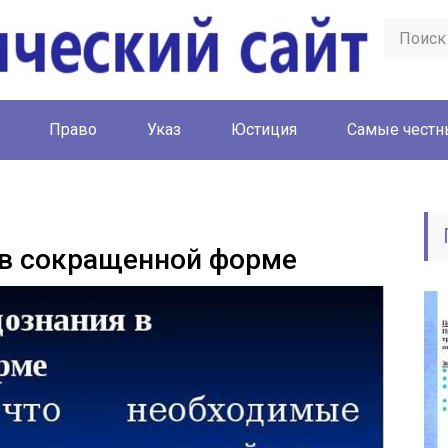
Право
Указ
Юстиция
Cамые честн
 в сокращенной форме