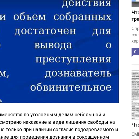
Чт
тр
Опр
сре
хар
0
именяется по уголовным делам небольшой и
усмотрено наказание в виде лишения свободы на
Чт
но только при наличии согласия подозреваемого и
СМР
ание для проведения дознания в сокращенном