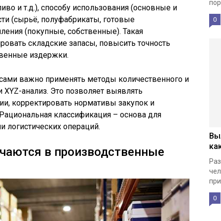
пор
иво и т.д.), способу использования (основные и
сти (сырьё, полуфабрикаты, готовые
0
ления (покупные, собственные). Такая
ровать складские запасы, повысить точность
твенные издержки.
сами важно применять методы количественного и
и XYZ-анализ. Это позволяет выявлять
и, корректировать нормативы закупок и
 Рациональная классификация – основа для
и логистических операций.
Вы
ка
чаются в производственные
Раз
чел
при
0