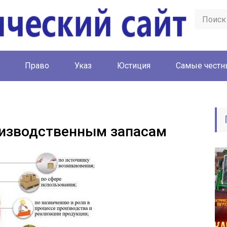
Право
Указ
Юстиция
Cамые честн
оизводственным запасам