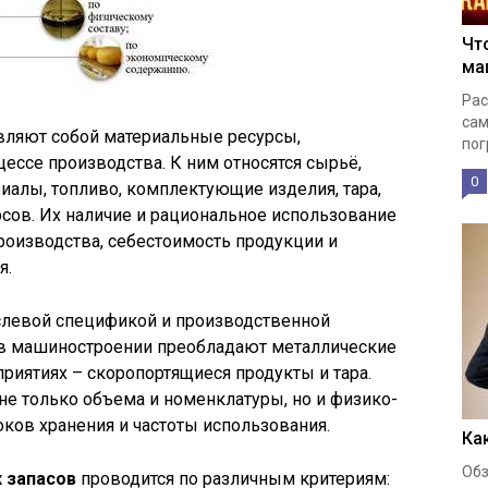
Чт
ма
Рас
сам
ляют собой материальные ресурсы,
пог
ессе производства. К ним относятся сырьё,
0
алы, топливо, комплектующие изделия, тара,
рсов. Их наличие и рациональное использование
роизводства, себестоимость продукции и
я.
слевой спецификой и производственной
, в машиностроении преобладают металлические
риятиях – скоропортящиеся продукты и тара.
не только объема и номенклатуры, но и физико-
оков хранения и частоты использования.
Ка
Обз
 запасов
проводится по различным критериям: