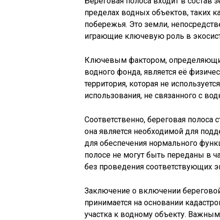
Береговая полоса входит в состав 
пределах водных объектов, таких ка
побережья. Это земли, непосредст
играющие ключевую роль в экосис
Ключевым фактором, определяющим
водного фонда, является её физиче
территория, которая не используетс
использования, не связанного с во
Соответственно, береговая полоса с
она является необходимой для подд
для обеспечения нормального функ
полосе не могут быть переданы в ч
без проведения соответствующих эк
Заключение о включении береговой
принимается на основании кадастро
участка к водному объекту. Важным