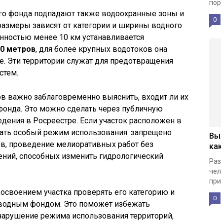
пор
ого фонда подпадают также водоохранные зоны и
0
азмеры зависят от категории и ширины водного
ённостью менее 10 км устанавливается
0 метров
, для более крупных водотоков она
е. Эти территории служат для предотвращения
стем.
в важно заблаговременно выяснить, входит ли их
фонда. Это можно сделать через публичную
едения в Росреестре. Если участок расположен в
дать особый режим использования: запрещено
Вы
ов, проведение мелиоративных работ без
ка
ений, способных изменить гидрологический
Раз
чел
при
освоением участка проверять его категорию и
0
 водным фондом. Это поможет избежать
нарушение режима использования территорий,