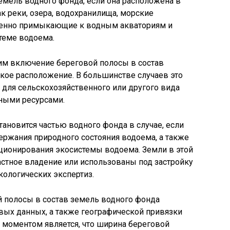
земель водного фонда, если она расположена в
к реки, озера, водохранилища, морские
венно примыкающие к водным акваториям и
теме водоема.
 включение береговой полосы в состав
ское расположение. В большинстве случаев это
я для сельскохозяйственного или другого вида
дными ресурсами.
тановится частью водного фонда в случае, если
ержания природного состояния водоема, а также
ционирования экосистемы водоема. Земли в этой
астное владение или использованы под застройку
ологических экспертиз.
 полосы в состав земель водного фонда
вых данных, а также географической привязки
 моментом является, что ширина береговой