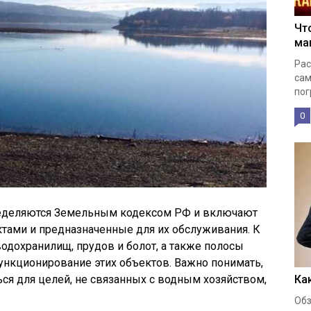
Чт
ма
Рас
сам
пог
0
ределяются Земельным кодексом РФ и включают
тами и предназначенные для их обслуживания. К
 водохранилищ, прудов и болот, а также полосы
ункционирование этих объектов. Важно понимать,
Ка
ься для целей, не связанных с водным хозяйством,
Обз