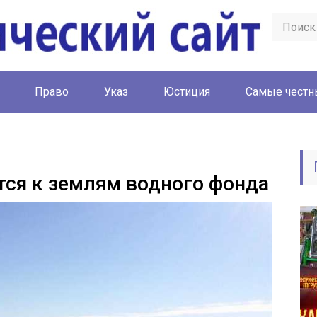
Право
Указ
Юстиция
Cамые честн
тся к землям водного фонда