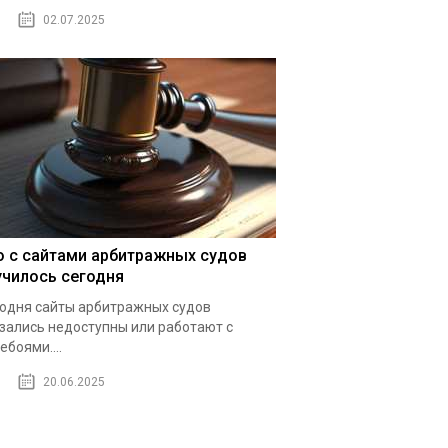
02.07.2025
о с сайтами арбитражных судов
училось сегодня
одня сайты арбитражных судов
зались недоступны или работают с
ебоями....
20.06.2025