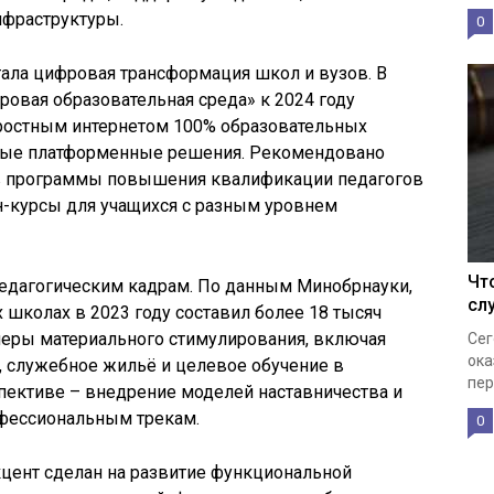
нфраструктуры.
0
ала цифровая трансформация школ и вузов. В
овая образовательная среда» к 2024 году
ростным интернетом 100% образовательных
иные платформенные решения. Рекомендовано
в программы повышения квалификации педагогов
н-курсы для учащихся с разным уровнем
Чт
педагогическим кадрам. По данным Минобрнауки,
сл
 школах в 2023 году составил более 18 тысяч
меры материального стимулирования, включая
Сег
ока
 служебное жильё и целевое обучение в
пер
пективе – внедрение моделей наставничества и
офессиональным трекам.
0
кцент сделан на развитие функциональной