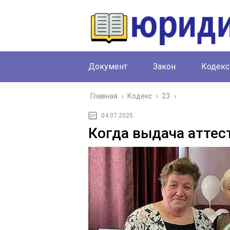
Документ
Закон
Кодекс
Главная
›
Кодекс
›
23
›
04.07.2025
Когда выдача аттес