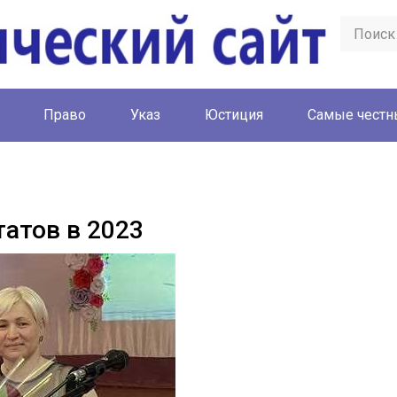
Право
Указ
Юстиция
Cамые честн
татов в 2023